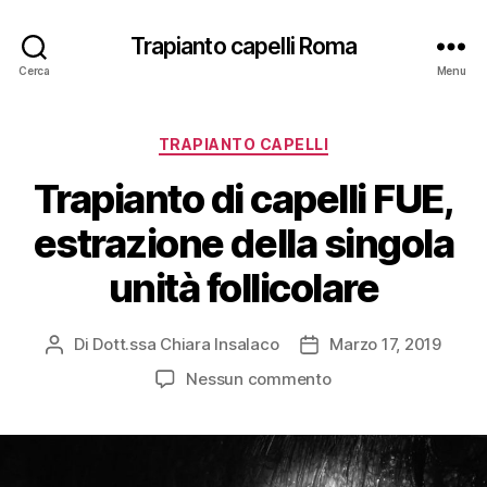
Trapianto capelli Roma
Cerca
Menu
Categorie
TRAPIANTO CAPELLI
Trapianto di capelli FUE,
estrazione della singola
unità follicolare
Di
Dott.ssa Chiara Insalaco
Marzo 17, 2019
Autore
Data
articolo
dell'articolo
su
Nessun commento
Trapianto
di
capelli
FUE,