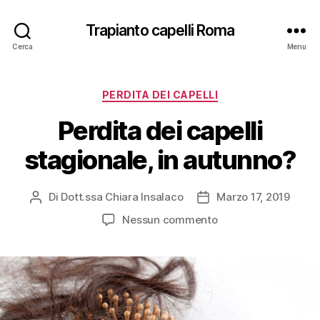
Trapianto capelli Roma
Cerca
Menu
Categorie
PERDITA DEI CAPELLI
Perdita dei capelli
stagionale, in autunno?
Di
Dott.ssa Chiara Insalaco
Marzo 17, 2019
Autore
Data
articolo
dell'articolo
su
Nessun commento
Perdita
dei
capelli
stagionale,
in
autunno?